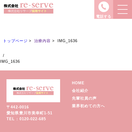
治療内容
Treatment
電話する
トップページ
治療内容
IMG_1636
/
IMG_1636
HOME
会社紹介
先輩社員の声
業界初めての方へ
〒442-0016
愛知県豊川市美幸町1-51
TEL : 0120-022-685