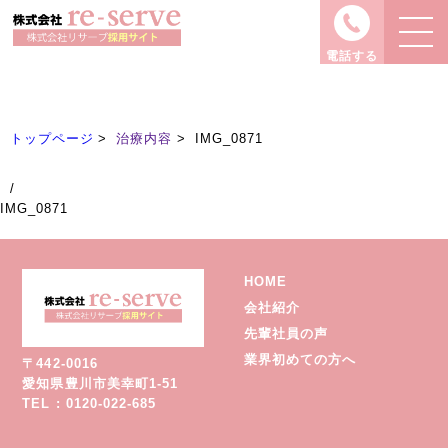
治療内容
Treatment
電話する
トップページ
治療内容
IMG_0871
/
IMG_0871
HOME
会社紹介
先輩社員の声
業界初めての方へ
〒442-0016
愛知県豊川市美幸町1-51
TEL : 0120-022-685