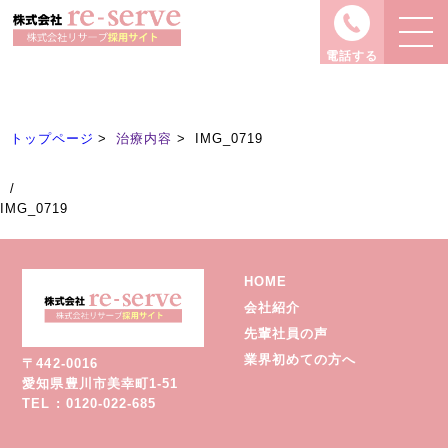
治療内容
Treatment
電話する
トップページ
治療内容
IMG_0719
/
IMG_0719
HOME
会社紹介
先輩社員の声
業界初めての方へ
〒442-0016
愛知県豊川市美幸町1-51
TEL : 0120-022-685