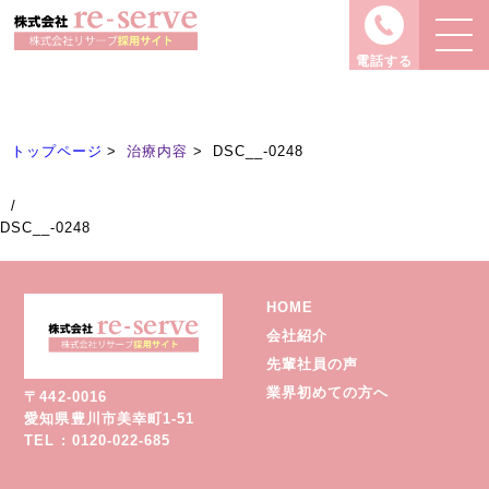
治療内容
Treatment
電話する
トップページ
治療内容
DSC__-0248
/
DSC__-0248
HOME
会社紹介
先輩社員の声
業界初めての方へ
〒442-0016
愛知県豊川市美幸町1-51
TEL : 0120-022-685