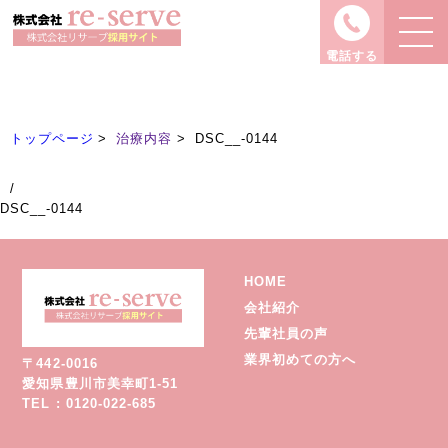
治療内容
Treatment
電話する
トップページ
治療内容
DSC__-0144
/
DSC__-0144
HOME
会社紹介
先輩社員の声
業界初めての方へ
〒442-0016
愛知県豊川市美幸町1-51
TEL : 0120-022-685