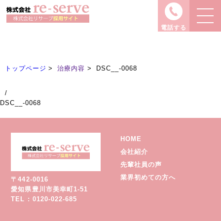
治療内容
Treatment
電話する
トップページ
治療内容
DSC__-0068
/
DSC__-0068
HOME
会社紹介
先輩社員の声
業界初めての方へ
〒442-0016
愛知県豊川市美幸町1-51
TEL : 0120-022-685