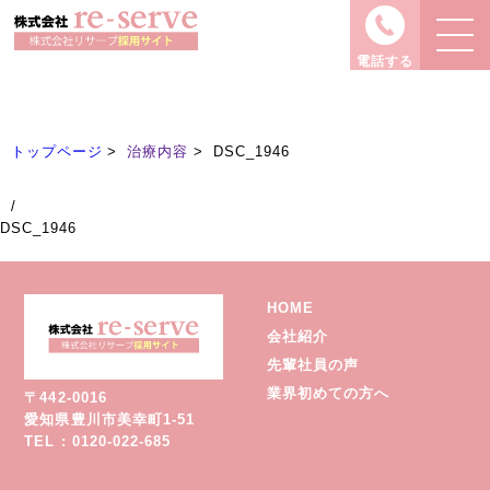
治療内容
Treatment
電話する
トップページ
治療内容
DSC_1946
/
DSC_1946
HOME
会社紹介
先輩社員の声
業界初めての方へ
〒442-0016
愛知県豊川市美幸町1-51
TEL : 0120-022-685