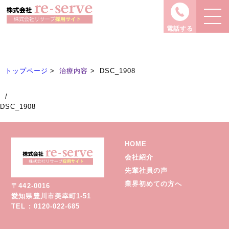
治療内容
Treatment
電話する
トップページ
治療内容
DSC_1908
/
DSC_1908
HOME
会社紹介
先輩社員の声
業界初めての方へ
〒442-0016
愛知県豊川市美幸町1-51
TEL : 0120-022-685