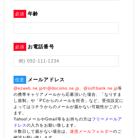
年齢
必須
お電話番号
必須
メールアドレス
任意
@ezweb.ne.jpや@docomo.ne.jp、@softbank.ne.jp
等
の携帯キャリアメールから応募頂いた場合、「なりすま
し規制」や「PCからのメールを拒否」など、受信設定に
よってはコチラからのメールが届かない可能性がござい
ます。
Yahoo!メールやGmail等をお持ちの方は
フリーメールア
ドレス
の入力をお願い致します。
※数日して届かない場合は、
迷惑メールフォルダー
のご
確認お願い致します。