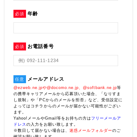
年齢
必須
お電話番号
必須
メールアドレス
任意
@ezweb.ne.jpや@docomo.ne.jp、@softbank.ne.jp
等
の携帯キャリアメールから応募頂いた場合、「なりすま
し規制」や「PCからのメールを拒否」など、受信設定に
よってはコチラからのメールが届かない可能性がござい
ます。
Yahoo!メールやGmail等をお持ちの方は
フリーメールア
ドレス
の入力をお願い致します。
※数日して届かない場合は、
迷惑メールフォルダー
のご
確認お願い致します。