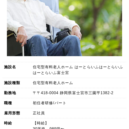
施設名
住宅型有料老人ホーム はーとらいふはーとらいふ
はーとらいふ富士宮
施設種類
住宅型有料老人ホーム
勤務地
〒〒418-0004 静岡県富士宮市三園平1382-2
職種
初任者研修/パート
雇用形態
正社員
時給
【時給】
30等級 989円〜