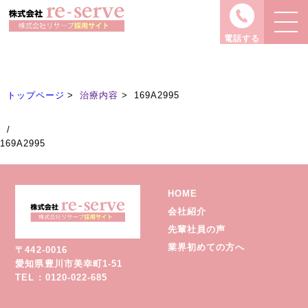
治療内容
Treatment
電話する
トップページ
治療内容
169A2995
/
169A2995
HOME
会社紹介
先輩社員の声
業界初めての方へ
〒442-0016
愛知県豊川市美幸町1-51
TEL : 0120-022-685