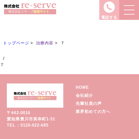
治療内容
Treatment
電話する
トップページ
治療内容
７
/
７
HOME
会社紹介
先輩社員の声
業界初めての方へ
〒442-0016
愛知県豊川市美幸町1-51
TEL : 0120-022-685