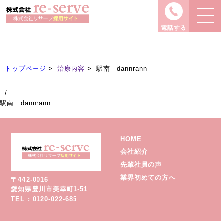
治療内容
Treatment
電話する
トップページ
治療内容
駅南 dannrann
/
駅南 dannrann
HOME
会社紹介
先輩社員の声
業界初めての方へ
〒442-0016
愛知県豊川市美幸町1-51
TEL : 0120-022-685