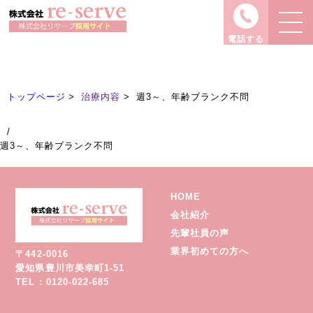
治療内容
Treatment
電話する
トップページ
治療内容
週3～、年齢ブランク不問
/
週3～、年齢ブランク不問
HOME
会社紹介
先輩社員の声
業界初めての方へ
〒442-0016
愛知県豊川市美幸町1-51
TEL : 0120-022-685