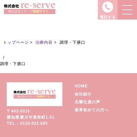
治療内容
Treatment
電話する
トップページ
治療内容
調理・下膳口
/
調理・下膳口
HOME
会社紹介
先輩社員の声
業界初めての方へ
〒442-0016
愛知県豊川市美幸町1-51
TEL : 0120-022-685