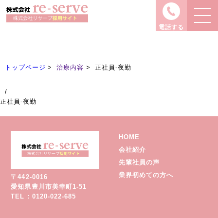
治療内容
Treatment
電話する
トップページ
治療内容
正社員-夜勤
/
正社員-夜勤
HOME
会社紹介
先輩社員の声
業界初めての方へ
〒442-0016
愛知県豊川市美幸町1-51
TEL : 0120-022-685