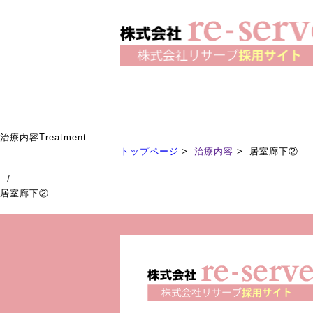
治療内容
Treatment
トップページ
治療内容
居室廊下②
/
居室廊下②