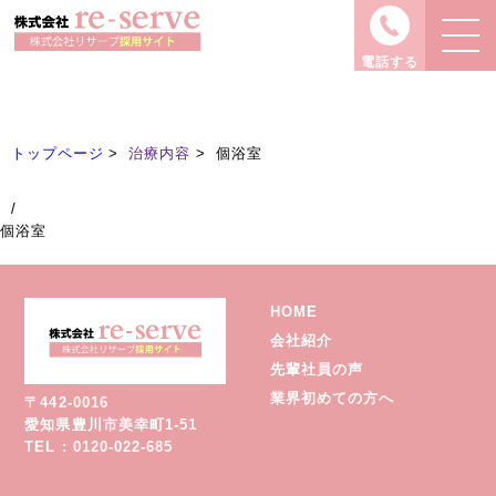
治療内容
Treatment
電話する
トップページ
治療内容
個浴室
/
個浴室
HOME
会社紹介
先輩社員の声
業界初めての方へ
〒442-0016
愛知県豊川市美幸町1-51
TEL : 0120-022-685