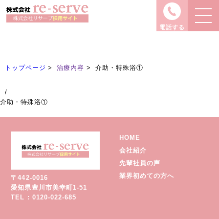
治療内容
Treatment
電話する
トップページ
治療内容
介助・特殊浴①
/
介助・特殊浴①
HOME
会社紹介
先輩社員の声
業界初めての方へ
〒442-0016
愛知県豊川市美幸町1-51
TEL : 0120-022-685