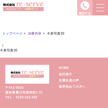
治療内容
Treatment
電話する
トップページ
治療内容
今泉写真30
/
今泉写真30
HOME
会社紹介
先輩社員の声
業界初めての方へ
〒442-0016
愛知県豊川市美幸町1-51
TEL : 0120-022-685