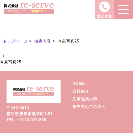
治療内容
Treatment
電話する
トップページ
治療内容
今泉写真25
/
今泉写真25
HOME
会社紹介
先輩社員の声
業界初めての方へ
〒442-0016
愛知県豊川市美幸町1-51
TEL : 0120-022-685